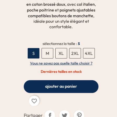
en coton brossé doux
col italien
, avec
,
poche poitrine
poignets ajustables
et
compatibles boutons de manchette
,
idéale pour un style élégant et
confortable.
sélectionnez la taille :
S
S
M
XL
2XL
4XL
Vous ne savez pas quelle taille choisir ?
Dernières tailles en stock
ajouter au panier
favorite_border
Partager