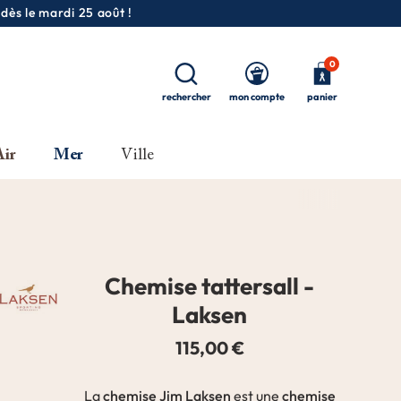
 dès le mardi 25 août !
0
rechercher
mon compte
panier
Air
Mer
Ville
Chemise tattersall -
Laksen
115,00 €
chemise Jim Laksen
chemise
La
est une