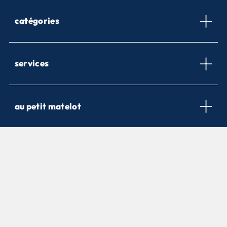
catégories
services
au petit matelot
newsletter
Inscrivez-vous pour être informé de nos nouveautés et nos
offres promotionnelles.
m’inscrire