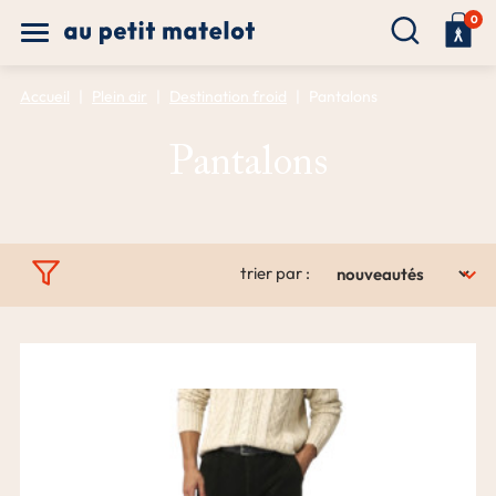
0
Accueil
Plein air
Destination froid
Pantalons
Pantalons

trier par :