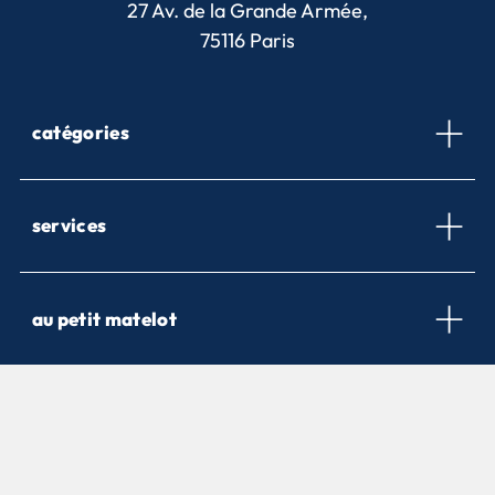
27 Av. de la Grande Armée,
75116 Paris
catégories
services
au petit matelot
newsletter
Inscrivez-vous pour être informé de nos nouveautés et nos
offres promotionnelles.