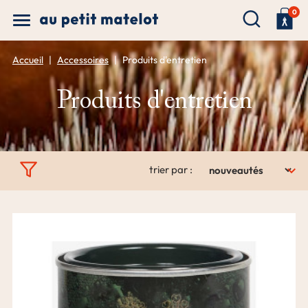
0
Accueil
Accessoires
Produits d'entretien
Produits d'entretien

trier par :