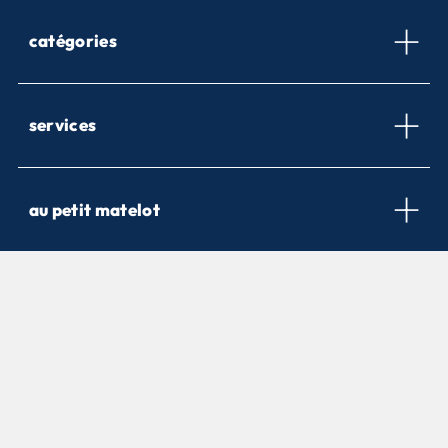
catégories
services
au petit matelot
newsletter
Inscrivez-vous pour être informé de nos nouveautés et nos
offres promotionnelles.
m’inscrire