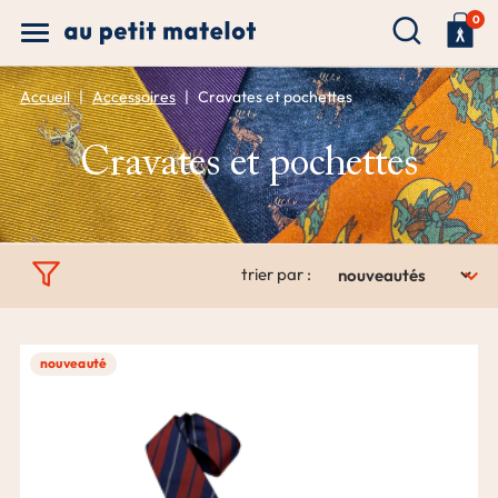
0
Accueil
Accessoires
Cravates et pochettes
Cravates et pochettes

trier par :
nouveauté