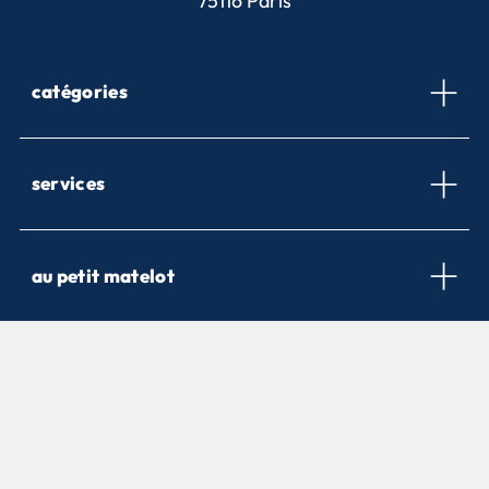
75116 Paris
catégories
services
au petit matelot
newsletter
Inscrivez-vous pour être informé de nos nouveautés et nos
offres promotionnelles.