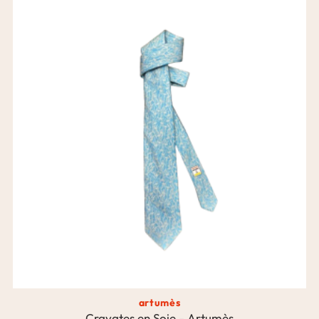
artumès
Cravates en Soie - Artumès