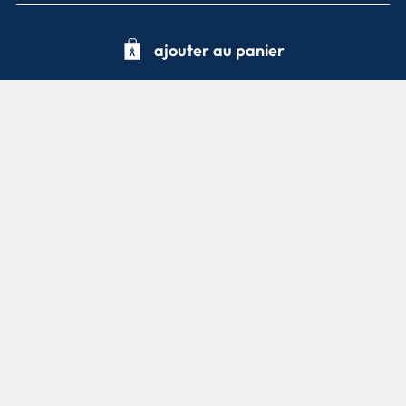
au petit matelot
ajouter au panier
newsletter
Inscrivez-vous pour être informé de nos nouveautés et nos
offres promotionnelles.
m’inscrire
Je souhaite recevoir les offres et informations d'au
petit matelot.
Retrouvez-nous aussi sur